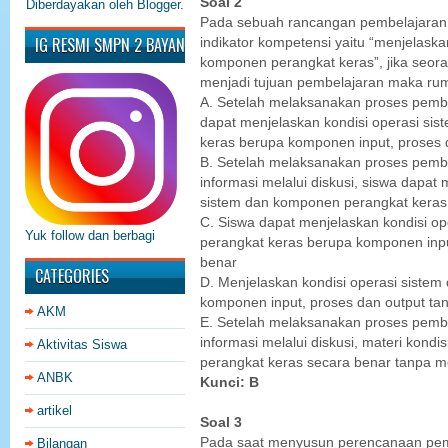
Soal 2
Diberdayakan oleh
Blogger
.
Pada sebuah rancangan pembelajaran [
IG RESMI SMPN 2 BAYAN
indikator kompetensi yaitu “menjelaska
komponen perangkat keras”, jika seor
menjadi tujuan pembelajaran maka ru
A. Setelah melaksanakan proses pembel
dapat menjelaskan kondisi operasi si
keras berupa komponen input, proses 
B. Setelah melaksanakan proses pemb
informasi melalui diskusi, siswa dapat
sistem dan komponen perangkat keras
C. Siswa dapat menjelaskan kondisi o
Yuk follow dan berbagi
perangkat keras berupa komponen inpu
benar
CATEGORIES
D. Menjelaskan kondisi operasi siste
komponen input, proses dan output tan
AKM
E. Setelah melaksanakan proses pemb
informasi melalui diskusi, materi kond
Aktivitas Siswa
perangkat keras secara benar tanpa me
ANBK
Kunci: B
artikel
Soal 3
Pada saat menyusun perencanaan pem
Bilangan