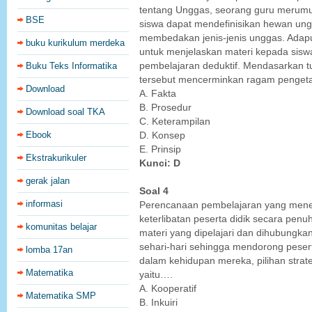
tentang Unggas, seorang guru merumu
BSE
siswa dapat mendefinisikan hewan u
membedakan jenis-jenis unggas. Adapun
buku kurikulum merdeka
untuk menjelaskan materi kepada siswa 
Buku Teks Informatika
pembelajaran deduktif. Mendasarkan tu
tersebut mencerminkan ragam penget
Download
A. Fakta
B. Prosedur
Download soal TKA
C. Keterampilan
Ebook
D. Konsep
E. Prinsip
Ekstrakurikuler
Kunci: D
gerak jalan
Soal 4
informasi
Perencanaan pembelajaran yang men
keterlibatan peserta didik secara pe
komunitas belajar
materi yang dipelajari dan dihubungka
sehari-hari sehingga mendorong peser
lomba 17an
dalam kehidupan mereka, pilihan strat
Matematika
yaitu….
A. Kooperatif
Matematika SMP
B. Inkuiri