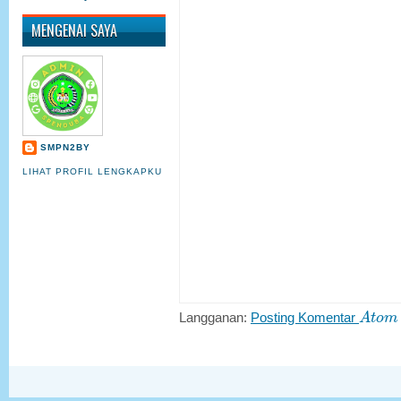
MENGENAI SAYA
SMPN2BY
LIHAT PROFIL LENGKAPKU
A
t
o
m
Langganan:
Posting Komentar
A
t
o
m