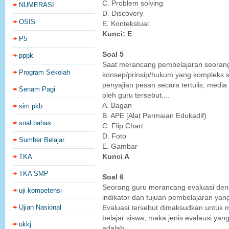
C. Problem solving
NUMERASI
D. Discovery
OSIS
E. Kontekstual
Kunci: E
P5
Soal 5
pppk
Saat merancang pembelajaran seoran
Program Sekolah
konsep/prinsip/hukum yang kompleks 
penyajian pesan secara tertulis, media 
Senam Pagi
oleh guru tersebut....
A. Bagan
sim pkb
B. APE [Alat Permaian Edukadif)
soal bahas
C. Flip Chart
D. Foto
Sumber Belajar
E. Gambar
TKA
Kunci A
TKA SMP
Soal 6
Seorang guru merancang evaluasi de
uji kompetensi
indikator dan tujuan pembelajaran yan
Ujian Nasional
Evaluasi tersebut dimaksudkan untuk 
belajar siswa, maka jenis evalausi yang 
ukkj
adalah….