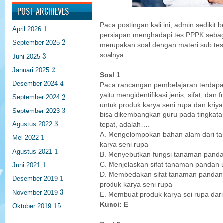
POST ARCHIEVES
1
Pada postingan kali ini, admin sedikit
1
April 2026
persiapan menghadapi tes PPPK sebaga
2
2
September 2025
merupakan soal dengan materi sub tes 
3
soalnya:
3
Juni 2025
2
2
Januari 2025
Soal 1
4
4
Desember 2024
Pada rancangan pembelajaran terdapa
2
yaitu mengidentifikasi jenis, sifat, da
2
September 2024
untuk produk karya seni rupa dan kriy
3
3
September 2023
bisa dikembangkan guru pada tingkatan
3
3
Agustus 2022
tepat, adalah….
1
A. Mengelompokan bahan alam dari t
1
Mei 2022
karya seni rupa
1
1
Agustus 2021
B. Menyebutkan fungsi tanaman pandan
1
1
C. Menjelaskan sifat tanaman pandan 
Juni 2021
D. Membedakan sifat tanaman pandan 
1
1
Desember 2019
produk karya seni rupa
3
3
November 2019
E. Membuat produk karya sei rupa da
15
Kunci: E
15
Oktober 2019