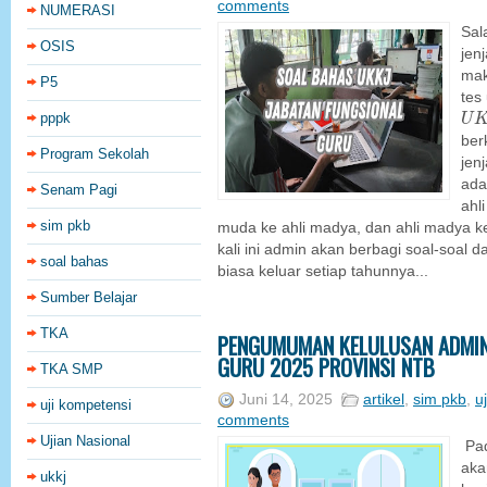
comments
NUMERASI
Sal
OSIS
jen
mak
P5
tes
U
K
pppk
U
ber
Program Sekolah
jen
ada
Senam Pagi
ahl
sim pkb
muda ke ahli madya, dan ahli madya k
kali ini admin akan berbagi soal-soa
soal bahas
biasa keluar setiap tahunnya...
Sumber Belajar
TKA
PENGUMUMAN KELULUSAN ADMINI
GURU 2025 PROVINSI NTB
TKA SMP
Juni 14, 2025
artikel
,
sim pkb
,
u
uji kompetensi
comments
Ujian Nasional
Pad
ak
ukkj