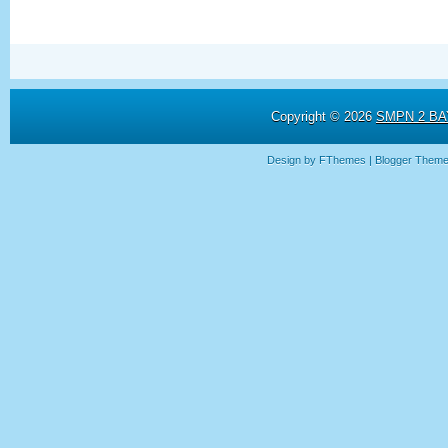
Copyright ©
2026
SMPN 2 BAY
Design by
FThemes
| Blogger Them