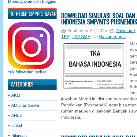
Diberdayakan oleh
Blogger
.
IG RESMI SMPN 2 BAYAN
DOWNLOAD SIMULASI SOAL DAN
INDONESIA SMP/MTS PUSMENDI
September 29, 2025
Download
TKA
,
TKA SMP
No comments
Men
Aka
per
cara
yan
Yuk follow dan berbagi
Pad
mem
CATEGORIES
Bah
len
AKM
jawaban.Materi ini disusun berdasark
Pendidikan [Pusmendik] agar bisa menjad
Aktivitas Siswa
rumah maupun di sekolah.Banyak si
ANBK
Indonesia...
artikel
Bilangan