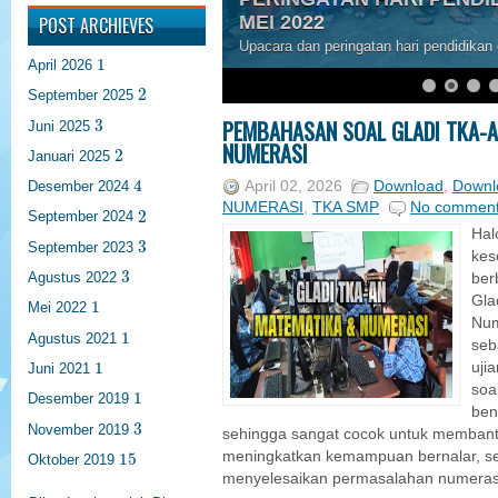
MEI 2022
POST ARCHIEVES
Upacara dan peringatan hari pendidikan
1
1
April 2026
2
2
September 2025
3
PEMBAHASAN SOAL GLADI TKA-
3
Juni 2025
NUMERASI
2
2
Januari 2025
4
4
April 02, 2026
Download
,
Downl
Desember 2024
NUMERASI
,
TKA SMP
No commen
2
2
September 2024
Hal
3
3
September 2023
kes
3
3
Agustus 2022
ber
1
Gla
1
Mei 2022
Num
1
1
Agustus 2021
seb
1
1
uji
Juni 2021
soa
1
1
Desember 2019
ben
3
3
November 2019
sehingga sangat cocok untuk membant
15
meningkatkan kemampuan bernalar, sert
15
Oktober 2019
menyelesaikan permasalahan numerasi