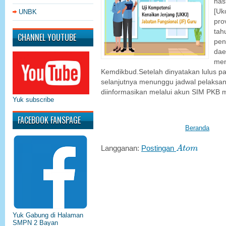
has
[Uk
UNBK
pro
tah
CHANNEL YOUTUBE
pen
dae
men
Kemdikbud.Setelah dinyatakan lulus pad
selanjutnya menunggu jadwal pelaksa
diinformasikan melalui akun SIM PKB m
Yuk subscribe
FACEBOOK FANSPAGE
Beranda
A
t
o
m
Langganan:
Postingan
A
t
o
m
Yuk Gabung di Halaman
SMPN 2 Bayan