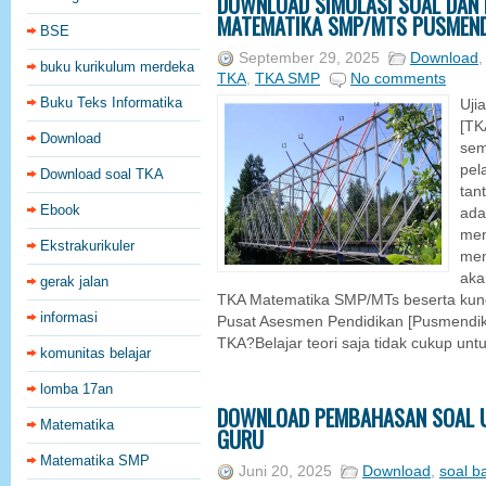
DOWNLOAD SIMULASI SOAL DAN 
MATEMATIKA SMP/MTS PUSMEND
BSE
September 29, 2025
Download
buku kurikulum merdeka
TKA
,
TKA SMP
No comments
Buku Teks Informatika
Uji
[TK
Download
sem
pel
Download soal TKA
tan
Ebook
ada
mem
Ekstrakurikuler
mem
aka
gerak jalan
TKA Matematika SMP/MTs beserta kunc
informasi
Pusat Asesmen Pendidikan [Pusmendik
TKA?Belajar teori saja tidak cukup unt
komunitas belajar
lomba 17an
DOWNLOAD PEMBAHASAN SOAL U
Matematika
GURU
Matematika SMP
Juni 20, 2025
Download
,
soal b