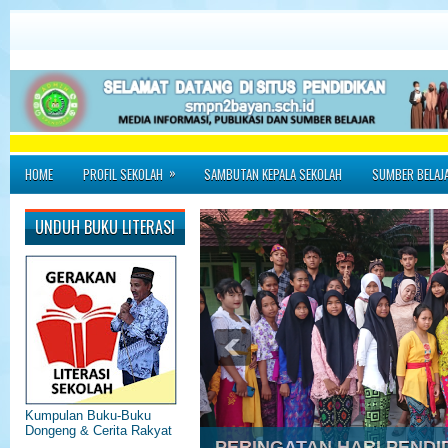
»
HOME
PROFIL SEKOLAH
SAMBUTAN KEPALA SEKOLAH
SUMBER BELAJ
UNDUH BUKU LITERASI
Kumpulan Buku-Buku
Dongeng & Cerita Rakyat
PERINGATAN HARI PENDI