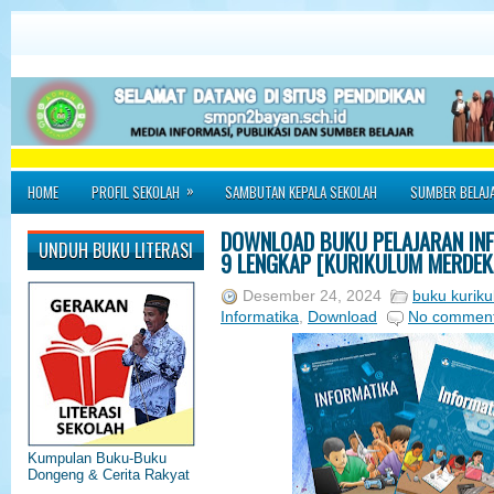
»
HOME
PROFIL SEKOLAH
SAMBUTAN KEPALA SEKOLAH
SUMBER BELAJ
DOWNLOAD BUKU PELAJARAN INFO
UNDUH BUKU LITERASI
9 LENGKAP [KURIKULUM MERDEK
Desember 24, 2024
buku kurik
Informatika
,
Download
No commen
Kumpulan Buku-Buku
Dongeng & Cerita Rakyat