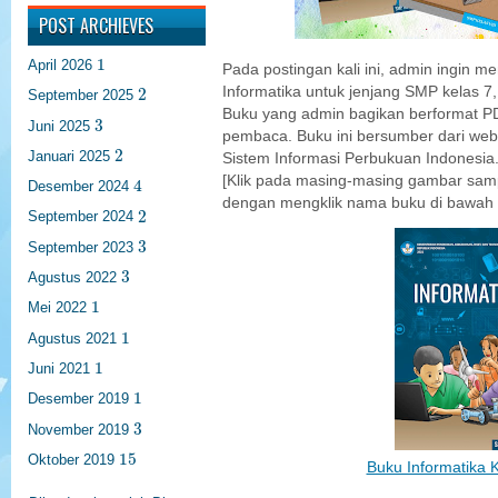
POST ARCHIEVES
1
1
April 2026
Pada postingan kali ini, admin ingin 
2
Informatika untuk jenjang SMP kelas 7,
2
September 2025
Buku yang admin bagikan berformat P
3
3
Juni 2025
pembaca. Buku ini bersumber dari we
2
2
Januari 2025
Sistem Informasi Perbukuan Indonesia. 
4
[Klik pada masing-masing gambar samp
4
Desember 2024
dengan mengklik nama buku di bawah
2
2
September 2024
3
3
September 2023
3
3
Agustus 2022
1
1
Mei 2022
1
1
Agustus 2021
1
1
Juni 2021
1
1
Desember 2019
3
3
November 2019
15
15
Oktober 2019
Buku Informatika K