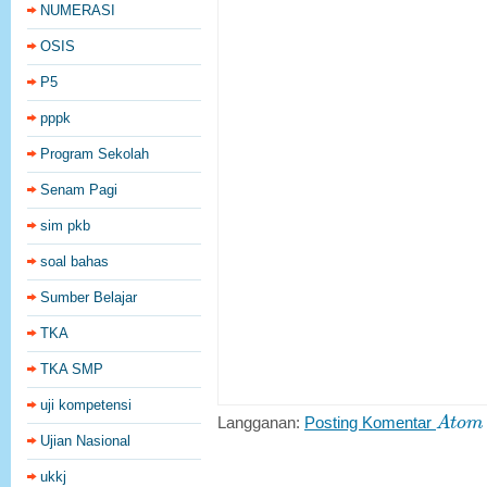
NUMERASI
OSIS
P5
pppk
Program Sekolah
Senam Pagi
sim pkb
soal bahas
Sumber Belajar
TKA
TKA SMP
uji kompetensi
A
t
o
m
Langganan:
Posting Komentar
A
t
o
m
Ujian Nasional
ukkj