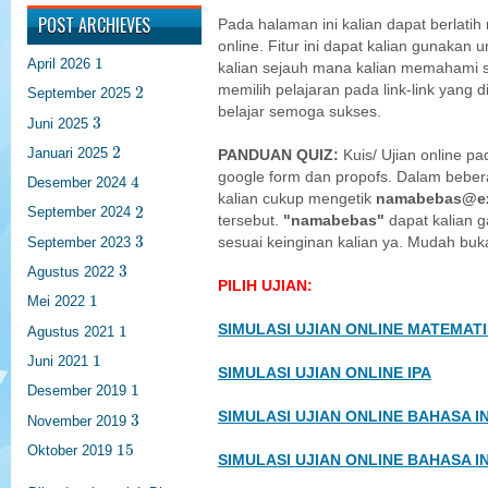
POST ARCHIEVES
Pada halaman ini kalian dapat berlatih
online. Fitur ini dapat kalian gunak
1
1
April 2026
kalian sejauh mana kalian memahami su
2
memilih pelajaran pada link-link yang d
2
September 2025
belajar semoga sukses.
3
3
Juni 2025
2
2
Januari 2025
PANDUAN QUIZ:
Kuis/ Ujian online pa
4
google form dan propofs. Dalam bebe
4
Desember 2024
kalian cukup mengetik
namabebas@e
2
2
September 2024
tersebut.
"namabebas"
dapat kalian g
3
3
September 2023
sesuai keinginan kalian ya. Mudah buka
3
3
Agustus 2022
PILIH UJIAN:
1
1
Mei 2022
1
1
SIMULASI UJIAN ONLINE MATEMAT
Agustus 2021
1
1
Juni 2021
SIMULASI UJIAN ONLINE IPA
1
1
Desember 2019
3
SIMULASI UJIAN ONLINE BAHASA I
3
November 2019
15
15
Oktober 2019
SIMULASI UJIAN ONLINE BAHASA I