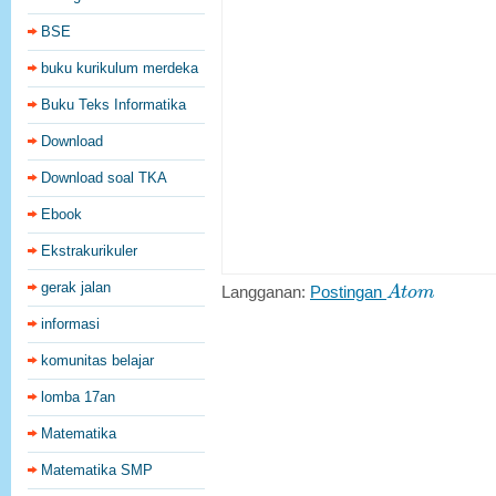
BSE
buku kurikulum merdeka
Buku Teks Informatika
Download
Download soal TKA
Ebook
Ekstrakurikuler
A
t
o
m
gerak jalan
Langganan:
Postingan
A
t
o
m
informasi
komunitas belajar
lomba 17an
Matematika
Matematika SMP