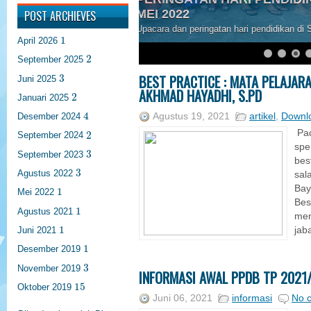
LENGKAP
POST ARCHIEVES
Yuk download buku dan ebook disini gra
1
1
April 2026
2
2
September 2025
3
BEST PRACTICE : MATA PELAJAR
3
Juni 2025
AKHMAD HAYADHI, S.PD
2
2
Januari 2025
4
4
Agustus 19, 2021
artikel
,
Downl
Desember 2024
2
Pad
2
September 2024
spe
3
3
September 2023
bes
3
3
Agustus 2022
sal
1
Bay
1
Mei 2022
Bes
1
1
Agustus 2021
men
1
1
jab
Juni 2021
1
1
Desember 2019
3
3
November 2019
INFORMASI AWAL PPDB TP 2021
15
15
Oktober 2019
Juni 06, 2021
informasi
No 