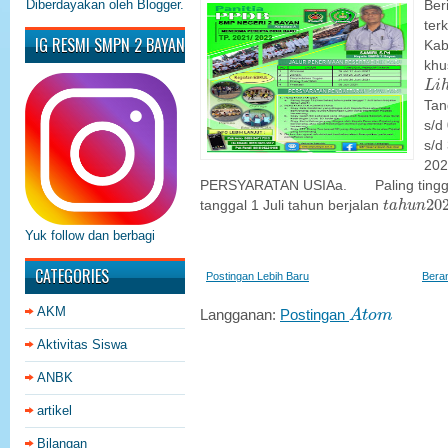
Diberdayakan oleh
Blogger
.
Ber
ter
IG RESMI SMPN 2 BAYAN
Kab
khu
L
i
h
L
i
Tan
s/d
s/d 
202
PERSYARATAN USIAa. Paling tingg
t
a
h
u
n
20
20
tanggal 1 Juli tahun berjalan
t
a
h
u
n
Yuk follow dan berbagi
CATEGORIES
Postingan Lebih Baru
Bera
A
t
o
m
AKM
Langganan:
Postingan
A
t
o
m
Aktivitas Siswa
ANBK
artikel
Bilangan