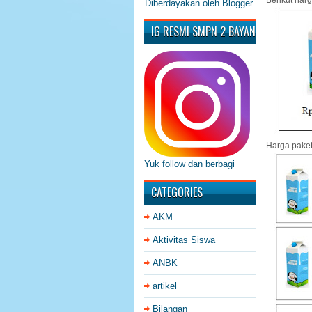
Berikut har
Diberdayakan oleh
Blogger
.
IG RESMI SMPN 2 BAYAN
Harga paket
Yuk follow dan berbagi
CATEGORIES
AKM
Aktivitas Siswa
ANBK
artikel
Bilangan