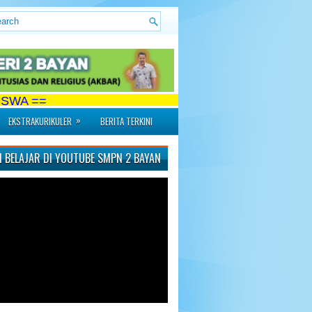
=
»
EKSTRAKURIKULER
BERITA TERKINI
 BELAJAR DI YOUTUBE SMPN 2 BAYAN