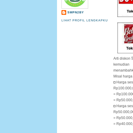
SMPN2BY
LIHAT PROFIL LENGKAPKU
Arti diskon
kemudian
menambahka
Misal harga
◘ Harga se
Rp100.000,
= Rp100.00
= Rp50.000,
◘ Harga se
Rp50.000,0
= Rp50.000
= Rp40.000,