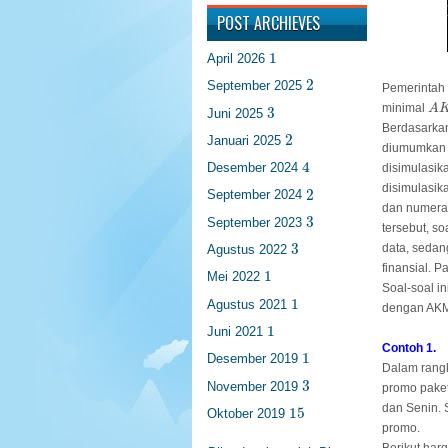
POST ARCHIEVES
1
1
April 2026
2
2
September 2025
Pemerintah 
A
K
3
minimal
A
3
Juni 2025
Berdasarka
2
2
Januari 2025
diumumkan d
4
4
Desember 2024
disimulasi
2
disimulasika
2
September 2024
dan numeras
3
3
September 2023
tersebut, s
3
3
data, sedan
Agustus 2022
finansial. 
1
1
Mei 2022
Soal-soal i
1
1
Agustus 2021
dengan AKM 
1
1
Juni 2021
Contoh 1.
1
1
Desember 2019
Dalam rang
3
3
November 2019
promo paket
15
dan Senin. 
15
Oktober 2019
promo.