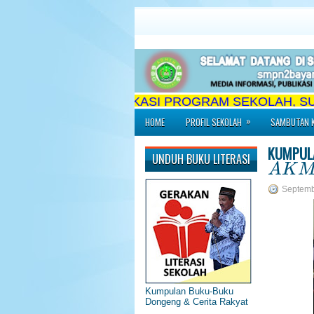
SI, MEDIA PUBLIKASI PROGRAM SEKOLAH, SUMBER
»
HOME
PROFIL SEKOLAH
SAMBUTAN K
KUMPULA
A
K
M
UNDUH BUKU LITERASI
A
K
Septemb
Kumpulan Buku-Buku
Dongeng & Cerita Rakyat