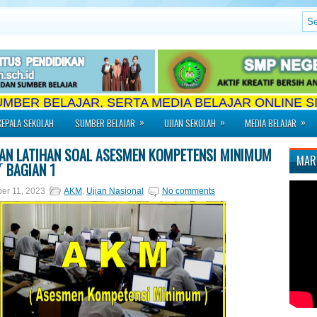
 BELAJAR, SERTA MEDIA BELAJAR ONLINE SISWA =
»
»
»
EPALA SEKOLAH
SUMBER BELAJAR
UJIAN SEKOLAH
MEDIA BELAJAR
N LATIHAN SOAL ASESMEN KOMPETENSI MINIMUM
MARI
BAGIAN 1
M
er 11, 2023
AKM
,
Ujian Nasional
No comments