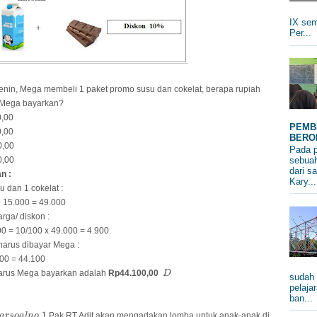
IX sem
Per...
enin, Mega membeli 1 paket promo susu dan cokelat, berapa rupiah
 Mega bayarkan?
0,00
PEMB
0,00
BERO
0,00
Pada p
0,00
sebuah
dari s
n :
Kary...
u dan 1 cokelat :
+ 15.000 = 49.000
rga/ diskon :
0 = 10/100 x 49.000 = 4.900.
arus dibayar Mega :
900 = 44.100
D
harus Mega bayarkan adalah
Rp44.100,00
D
sudah 
pelaja
ban...
a
r
s
o
a
l
n
o
.1
.1
Pak RT Adit akan mengadakan lomba untuk anak-anak di
a
r
s
o
a
l
n
o