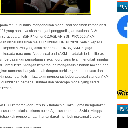
YUK
pada tahun ini mulai mengenalkan model soal asesmen kompetensi
M
U
N
yang nantinya akan menjadi pengganti ujian nasional
.
K
M
U
N
n surat edaran BSNP Nomor 0110/SDAR/BSNP/IX/2020, AKM
an disosialisasikan melalui Simulasi UNBK 2020. Selain kepada
kan kepada siswa yang akan menempuh UNBK, AKM ini juga
n kepada para guru. Model soal pada AKM ini adalah terkait literasi
i. Berdasarkan pengalaman rekan guru yang telah mengikuti simulasi
oal literasi terkait dengan kemampuan menganalisis bahan bacaan dan
gkan numerasi banyak terkait dengan perhitungan persentase dan
Pada postingan kali ini kita akan membahas beberapa soal standar AKM.
ni diambil dari berbagai sumber dan beberapa model yang setara
tersebut.
ka HUT kemerdekaan Republik Indonesia, Toko Zigma mengadakan
P5 
 susu dan cokelat selama bulan Agustus pada hari SAbtu, Minggu,
Setiap kali pembelanjaan hanya dapat membeli maksimal 2 paket