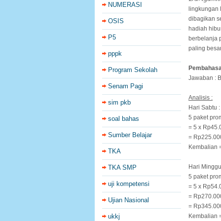
NUMERASI
lingkungan 
dibagikan s
OSIS
hadiah hib
P5
berbelanja 
paling besa
pppk
Pembahasa
Program Sekolah
Jawaban :
Senam Pagi
Analisis :
sim pkb
Hari Sabtu :
5 paket pr
soal bahas
= 5 x Rp45.
Sumber Belajar
= Rp225.00
Kembalian 
TKA
Hari Minggu
TKA SMP
5 paket pr
uji kompetensi
= 5 x Rp54.
= Rp270.00
Ujian Nasional
= Rp345.00
ukkj
Kembalian 