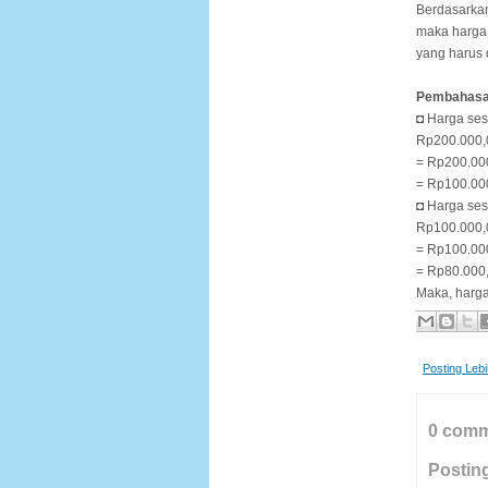
Berdasarkan
maka harga
yang harus d
Pembahasa
◘ Harga se
Rp200.000,
= Rp200.00
= Rp100.00
◘ Harga se
Rp100.000,
= Rp100.00
= Rp80.000,
Maka, harga
Posting Leb
0 comm
Postin