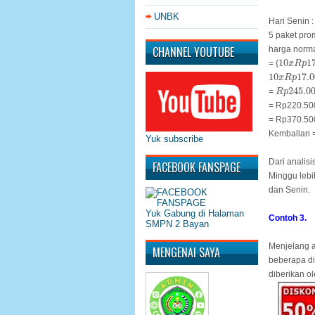
UNBK
Hari Senin :
5 paket pr
CHANNEL YOUTUBE
harga norm
10
x
R
p
1
10
1
= {
x
R
p
10
x
R
p
17.
10
17.0
x
R
p
R
p
245.0
245.0
=
R
p
= Rp220.50
= Rp370.50
Kembalian 
Yuk subscribe
Dari analisi
FACEBOOK FANSPAGE
Minggu lebi
dan Senin.
Yuk Gabung di Halaman
Contoh 3.
SMPN 2 Bayan
Menjelang a
MENGENAI SAYA
beberapa d
diberikan ol