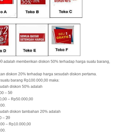
50
50
adalah memberikan diskon 50% terhadap harga suatu barang,
n diskon 20% terhadap harga sesudah diskon pertama.
 suatu barang Rp100.000,00 maka:
sudah diskon 50% adalah
50
50
00 –
0,00 – Rp50.000,00
00.
sudah diskon tambahan 20% adalah
20
20
0 –
,00 – Rp10.000,00
00.