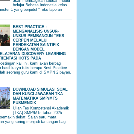
akan membagikan sebuah modul
belajar Bahasa Indonesia kelas
ester 1 yang berjudul "Teks laporan
BEST PRACTICE :
MENGANALISIS UNSUR-
UNSUR PEMBANGUN TEKS
CERPEN MELALUI
PENDEKATAN SAINTIFIK
DENGAN MODEL
ELAJARAN DISCOVERY LEARNING
RIENTASI HOTS PADA
ostingan kali ini, kami akan berbagi
 hasil karya tulis berupa Best Practice
alah seorang guru kami di SMPN 2 bayan.
DOWNLOAD SIMULASI SOAL
DAN KUNCI JAWABAN TKA
MATEMATIKA SMP/MTS
PUSMENDIK
Ujian Tes Kompetensi Akademik
[TKA] SMP/MTs tahun 2025
semakin dekat. Salah satu mata
ran yang sering menjadi tantangan bagi