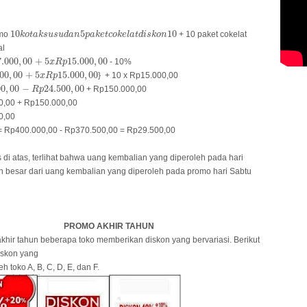
10
k
o
t
a
k
s
u
s
u
d
a
n
5
p
a
k
e
t
c
o
k
e
l
a
t
d
i
s
k
o
n
10
10
5
10
omo
+ 10 paket cokelat
k
o
t
a
k
s
u
s
u
d
a
n
p
a
k
e
t
c
o
k
e
l
a
t
d
i
s
k
o
n
al
7.000
,
00
+
5
x
R
p
15.000
,
00
7.000
,
00
+
5
15.000
,
00
- 10%
x
R
p
000
,
00
+
5
x
R
p
15.000
,
00
00
,
00
+
5
15.000
,
00
} + 10 x Rp15.000,00
x
R
p
00
,
00
−
R
p
24.500
,
00
00
,
00
−
24.500
,
00
+ Rp150.000,00
R
p
0,00 + Rp150.000,00
0,00
= Rp400.000,00 - Rp370.500,00 = Rp29.500,00
s di atas, terlihat bahwa uang kembalian yang diperoleh pada hari
h besar dari uang kembalian yang diperoleh pada promo hari Sabtu
PROMO AKHIR TAHUN
khir tahun beberapa toko memberikan diskon yang bervariasi. Berikut
iskon yang
eh toko A, B, C, D, E, dan F.