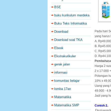
BSE
buku kurikulum merdeka
Buku Teks Informatika
Pada hari S
Download
yang harus
Download soal TKA
A. Rp49.00
B. Rp45.60
Ebook
C. Rp45.00
Ekstrakurikuler
D. Rp44.10
Pembahasa
gerak jalan
Harga 2 sus
2 x 17.000 
informasi
Potongan ha
komunitas belajar
10% x 49.00
Uang yang h
lomba 17an
49.000 - 4.
Jadi yang 
Matematika
Matematika SMP
Contoh 2.
D
a
r
i
g
a
m
b
D
a
r
i
g
a
m
b