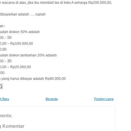
 wacana di atas, jika ibu membeli tas di toko A seharga Rp200.000,00,
ibayarkan adalah ..... rupiah
n :
sudah diskon 50% adalah
50
50
00 –
0,00 – Rp100.000,00
0,00.
sudah diskon tambahan 20% adalah
20
20
00 –
0,00 – Rp20.000,00
00.
 yang harus dibayar adalah Rp80.000,00
ih Baru
Beranda
Posting Lama
ents:
g Komentar