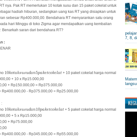
RT nya. Pak RT memerlukan 10 kotak susu dan 15 paket cokelat untuk
ebagai hadiah hiburan, sedangkan uang kas RT yang disiapkan untuk
uran sebesar Rp400.000,00. Bendahara RT menyarankan satu orang
pada hari Minggu di toko Zigma agar mendapatkan uang kembalian
r. Benarkah saran dari bendahara RT?
pelaja
7, 8, 
n :
 BENAR
10
k
o
t
a
k
s
u
s
u
d
a
n
5
p
a
k
e
t
c
o
k
e
l
a
t
10
5
omo
+ 10 paket cokelat harga normal
k
o
t
a
k
s
u
s
u
d
a
n
p
a
k
e
t
c
o
k
e
l
a
t
Matema
000,00 + 10 x Rp15.000,00
langsu.
0,00 + Rp150.000,00 = Rp375.000,00
= Rp400.000,00 - Rp375.000,00 = Rp25.000,00
KEG
 :
10
k
o
t
a
k
s
u
s
u
d
a
n
10
p
a
k
e
t
c
o
k
e
l
a
t
10
10
omo
+ 5 paket cokelat harga normal
k
o
t
a
k
s
u
s
u
d
a
n
p
a
k
e
t
c
o
k
e
l
a
t
000,00 + 5 x Rp15.000,00
0,00 + Rp75.000,00
0,00
= Rp400.000,00 - Rp345.000,00 = Rp55.000,00