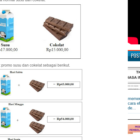
ga normal susu dan cokelat.
POS
 promo susu dan cokelat sebagai berikut.
memerl
cara e
de...