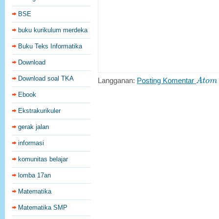
BSE
buku kurikulum merdeka
Buku Teks Informatika
Download
A
t
o
m
Download soal TKA
Langganan:
Posting Komentar
A
t
o
m
Ebook
Ekstrakurikuler
gerak jalan
informasi
komunitas belajar
lomba 17an
Matematika
Matematika SMP