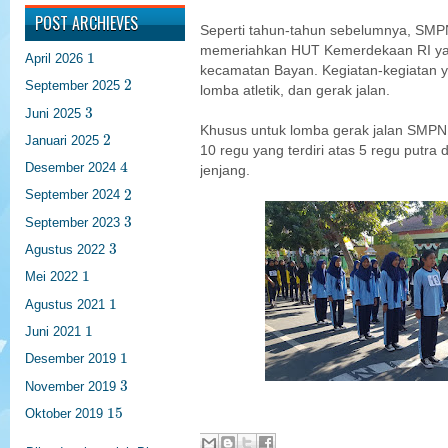
POST ARCHIEVES
Seperti tahun-tahun sebelumnya, SMPN 
1
memeriahkan HUT Kemerdekaan RI yang
1
April 2026
kecamatan Bayan. Kegiatan-kegiatan yan
2
2
September 2025
lomba atletik, dan gerak jalan.
3
3
Juni 2025
Khusus untuk lomba gerak jalan SMPN 
2
2
Januari 2025
10 regu yang terdiri atas 5 regu putra 
4
4
Desember 2024
jenjang.
2
2
September 2024
3
3
September 2023
3
3
Agustus 2022
1
1
Mei 2022
1
1
Agustus 2021
1
1
Juni 2021
1
1
Desember 2019
3
3
November 2019
15
15
Oktober 2019