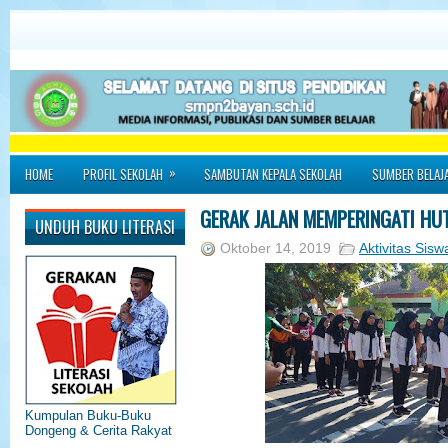
»
HOME
PROFIL SEKOLAH
SAMBUTAN KEPALA SEKOLAH
SUMBER BELAJ
GERAK JALAN MEMPERINGATI HUT
UNDUH BUKU LITERASI
Oktober 14, 2019
Aktivitas Sisw
Kumpulan Buku-Buku
Dongeng & Cerita Rakyat